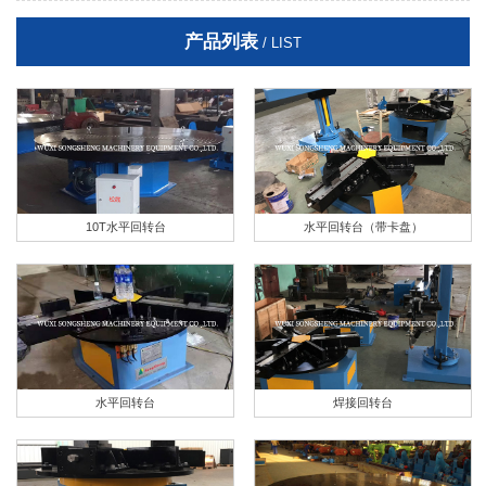
产品列表
/ LIST
10T水平回转台
水平回转台（带卡盘）
水平回转台
焊接回转台